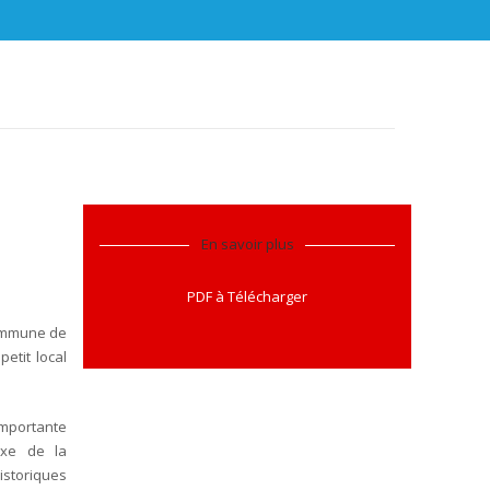
En savoir plus
PDF à Télécharger
commune de
etit local
importante
axe de la
istoriques