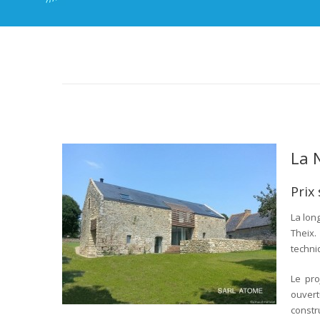
La 
Prix
La lon
Theix.
techni
Le pro
ouver
constr