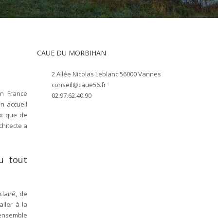
CAUE DU MORBIHAN
2 Allée Nicolas Leblanc 56000 Vannes
conseil@caue56.fr
en France
02.97.62.40.90
n accueil
ux que de
chitecte a
u tout
lairé, de
aller à la
’ensemble