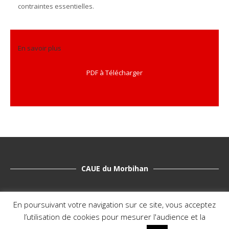
contraintes essentielles.
En savoir plus
PDF à Télécharger
CAUE du Morbihan
2 Allée Nicolas Leblanc 56000 Vannes
En poursuivant votre navigation sur ce site, vous acceptez
conseil@caue56.fr
l’utilisation de cookies pour mesurer l'audience et la
02.97.62.40.90